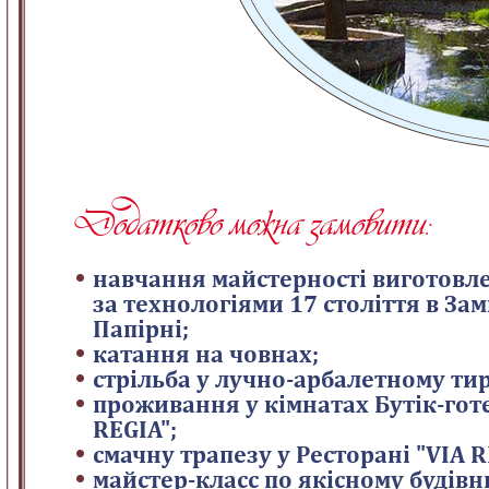
Додатково можна замовити:
навчання майстерності виготовл
за технологіями 17 століття в За
Папірні;
катання на човнах;
стрільба у лучно-арбалетному тир
проживання у кімнатах Бутік-гот
REGIA";
смачну трапезу у Ресторані "VIA R
майстер-класс по якісному будівн